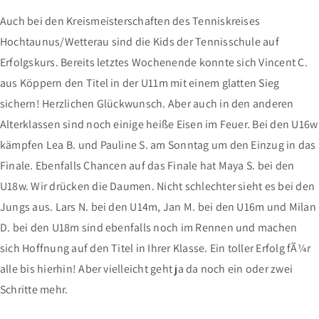
ERFOLGSKURS
SPORT-SHOP
UPDATE
Auch bei den Kreismeisterschaften des Tenniskreises
Hochtaunus/Wetterau sind die Kids der Tennisschule auf
KONTAKT
Erfolgskurs. Bereits letztes Wochenende konnte sich Vincent C.
ANMELDUNG
aus Köppern den Titel in der U11m mit einem glatten Sieg
sichern! Herzlichen Glückwunsch. Aber auch in den anderen
Alterklassen sind noch einige heiße Eisen im Feuer. Bei den U16w
kämpfen Lea B. und Pauline S. am Sonntag um den Einzug in das
Finale. Ebenfalls Chancen auf das Finale hat Maya S. bei den
U18w. Wir drücken die Daumen. Nicht schlechter sieht es bei den
Jungs aus. Lars N. bei den U14m, Jan M. bei den U16m und Milan
D. bei den U18m sind ebenfalls noch im Rennen und machen
sich Hoffnung auf den Titel in Ihrer Klasse. Ein toller Erfolg fÃ¼r
alle bis hierhin! Aber vielleicht geht ja da noch ein oder zwei
Schritte mehr.