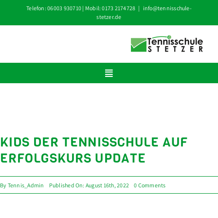
Zum
Telefon: 06003 930710 | Mobil: 0173 2174728
|
info@tennisschule-
stetzer.de
Inhalt
springen
Toggle
Navigation
HOME
KURS BUCHEN
KIDS DER TENNISSCHULE AUF
ÜBER UNS
ERFOLGSKURS UPDATE
TRAINING
AKTUELLE TERMINE
on
By
Tennis_Admin
Published On: August 16th, 2022
0 Comments
KIDS
DER
NEWS
TENNISSCHULE
AUF