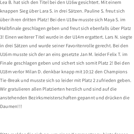
Lea B. hat sich den Titel bei den U16w gesichtert. Mit einem
knappen Sieg über Lara S. in drei Sätzen. Pauline S. freut sich
über ihren dritten Platz! Bei den U18w musste sich Maya S. im
Halbfinale geschlagen geben und freut sich ebenfalls über Platz
3! Einen weiterer Titel wurde in der U14m ergattert. Lars N. siegte
in drei Sätzen und wurde seiner Favoritenrolle gerecht. Bei den
U16m musste sich der an eins gesetzte Jan M. leider Felix T. im
Finale geschlagen geben und sichert sich somit Platz 2! Bei den
U18m verlor Milan D. denkbar knapp mit 10:12 den Champions
Tie-Break und musste sich so leider mit Platz 2 zufrieden geben.
Wir gratulieren allen Platzierten herzlich und sind auf die
anstehenden Bezirksmeisterschaften gepannt und drücken die
Daumen!!!