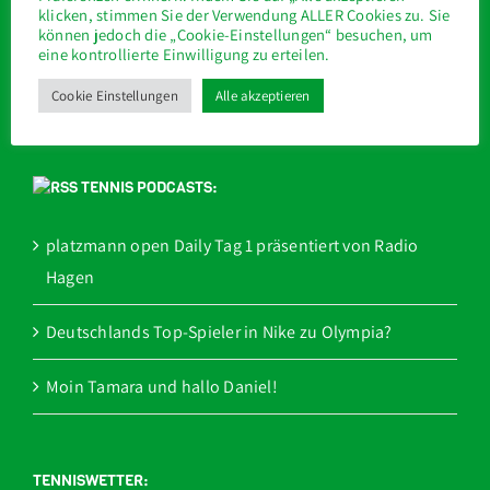
61191 Rosbach
klicken, stimmen Sie der Verwendung ALLER Cookies zu. Sie
können jedoch die „Cookie-Einstellungen“ besuchen, um
eine kontrollierte Einwilligung zu erteilen.
Telefon: 06003 930710
Cookie Einstellungen
Alle akzeptieren
E-Mail: info@tennisschule-stetzer.de
TENNIS PODCASTS:
platzmann open Daily Tag 1 präsentiert von Radio
Hagen
Deutschlands Top-Spieler in Nike zu Olympia?
Moin Tamara und hallo Daniel!
TENNISWETTER: