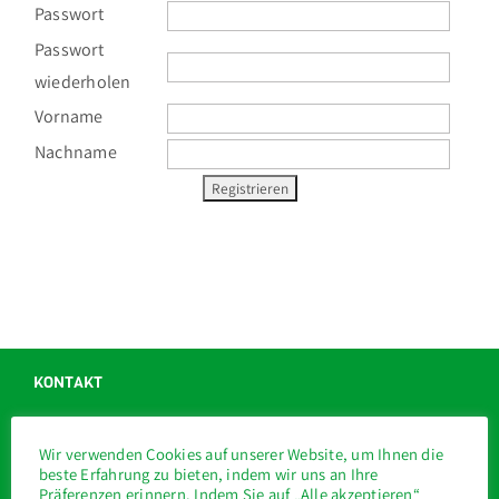
Passwort
SPORT-SHOP
Passwort
KONTAKT
wiederholen
Vorname
ANMELDUNG
Nachname
KONTAKT
Tennisschule Stetzer
Wir verwenden Cookies auf unserer Website, um Ihnen die
Konrad-Adenauer-Str. 5c
beste Erfahrung zu bieten, indem wir uns an Ihre
Präferenzen erinnern. Indem Sie auf „Alle akzeptieren“