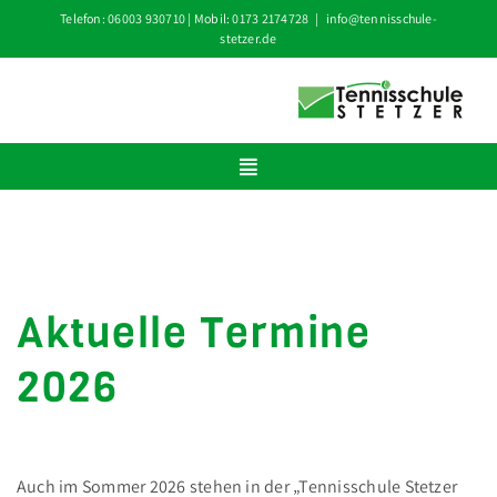
Zum
Telefon: 06003 930710 | Mobil: 0173 2174728
|
info@tennisschule-
stetzer.de
Inhalt
springen
Toggle
Navigation
HOME
KURS BUCHEN
Aktuelle Termine
ÜBER UNS
2026
TRAINING
AKTUELLE TERMINE
NEWS
Auch im Sommer 2026 stehen in der „Tennisschule Stetzer