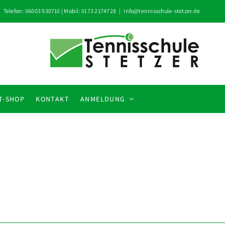
Telefon: 06003 930710 | Mobil: 0173 2174728
|
info@tennisschule-stetzer.de
T-SHOP
KONTAKT
ANMELDUNG