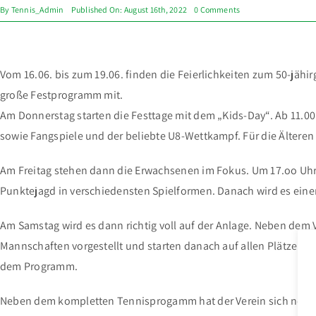
on
By
Tennis_Admin
Published On: August 16th, 2022
0 Comments
JUBILÄUM!
50
JAHRE
TV
KÖPPERN
Vom 16.06. bis zum 19.06. finden die Feierlichkeiten zum 50-jähir
große Festprogramm mit.
Am Donnerstag starten die Festtage mit dem „Kids-Day“. Ab 11.00 
sowie Fangspiele und der beliebte U8-Wettkampf. Für die Älteren
Am Freitag stehen dann die Erwachsenen im Fokus. Um 17.oo Uhr st
Punktejagd in verschiedensten Spielformen. Danach wird es ein
Am Samstag wird es dann richtig voll auf der Anlage. Neben dem 
Mannschaften vorgestellt und starten danach auf allen Plätzen, 
dem Programm.
Neben dem kompletten Tennisprogamm hat der Verein sich noch vi