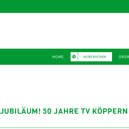
Zum
Inhalt
springen
HOME
ÜBER
KURS BUCHEN
JUBILÄUM! 50 JAHRE TV KÖPPERN