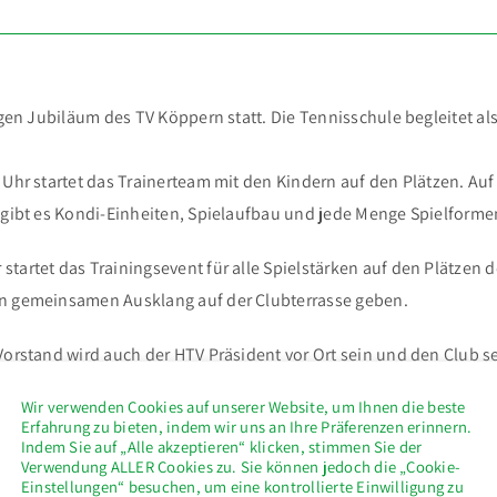
gen Jubiläum des TV Köppern statt. Die Tennisschule begleitet als 
Uhr startet das Trainerteam mit den Kindern auf den Plätzen. Auf 
 gibt es Kondi-Einheiten, Spielaufbau und jede Menge Spielforme
artet das Trainingsevent für alle Spielstärken auf den Plätzen d
en gemeinsamen Ausklang auf der Clubterrasse geben.
Vorstand wird auch der HTV Präsident vor Ort sein und den Club s
um zu zeigen was sie können. Des Weiteren steht noch ein Showkam
Wir verwenden Cookies auf unserer Website, um Ihnen die beste
Erfahrung zu bieten, indem wir uns an Ihre Präferenzen erinnern.
Indem Sie auf „Alle akzeptieren“ klicken, stimmen Sie der
Verwendung ALLER Cookies zu. Sie können jedoch die „Cookie-
ele andere Dinge ausgedacht, um die den Verein zu feiern. Das 
Einstellungen“ besuchen, um eine kontrollierte Einwilligung zu