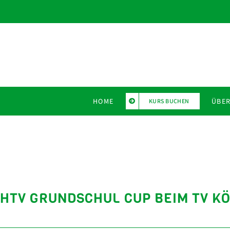
Zum
Inhalt
springen
HOME
ÜBER
KURS BUCHEN
HTV GRUNDSCHUL CUP BEIM TV K