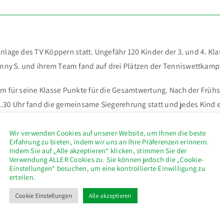
Anlage des TV Köppern statt. Ungefähr 120 Kinder der 3. und 4. 
 S. und ihrem Team fand auf drei Plätzen der Tenniswettkampf und
am für seine Klasse Punkte für die Gesamtwertung. Nach der Früh
11.30 Uhr fand die gemeinsame Siegerehrung statt und jedes Kind e
rn sowie den Trainern der Tennisschule alle Kindern viel Spaß und
Wir verwenden Cookies auf unserer Website, um Ihnen die beste
Erfahrung zu bieten, indem wir uns an Ihre Präferenzen erinnern.
Indem Sie auf „Alle akzeptieren“ klicken, stimmen Sie der
Verwendung ALLER Cookies zu. Sie können jedoch die „Cookie-
Einstellungen“ besuchen, um eine kontrollierte Einwilligung zu
erteilen.
Cookie Einstellungen
Alle akzeptieren