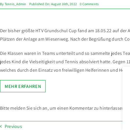
on
By
Tennis_Admin
Published On: August 16th, 2022
0 Comments
HTV
GRUNDSCHUL
CUP
BEIM
TV
KÖPPERN
Der bisher größte HTV Grundschul Cup fand am 18.05.22 auf der 
Plätzen der Anlage am Wiesenweg. Nach der Begrüßung durch Conny
Die Klassen waren in Teams unterteilt und so sammelte jedes Te
jedes Kind die Vielseitigkeit und Tennis absolviert hatte. Gegen 
welches durch den Einsatz von freiwilligen Helferinnen und Helfe
MEHR ERFAHREN
Bitte melden Sie sich an, um einen Kommentar zu hinterlassen.
Previous