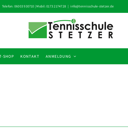
Telefon: 06003 930710 | Mobil: 0173 2174728
|
info@tennisschule-stetzer.de
T-SHOP
KONTAKT
ANMELDUNG