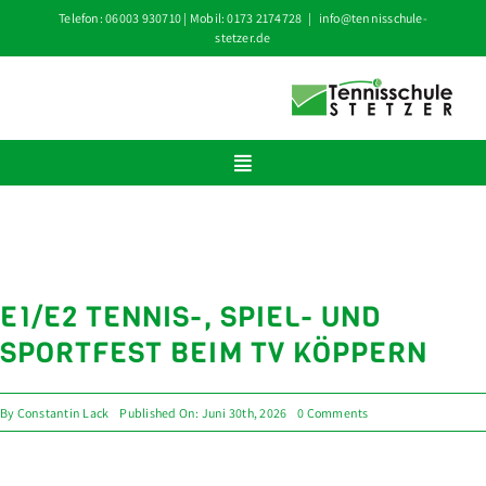
Zum
Telefon: 06003 930710 | Mobil: 0173 2174728
|
info@tennisschule-
stetzer.de
Inhalt
springen
Toggle
Navigation
HOME
KURS BUCHEN
E1/E2 TENNIS-, SPIEL- UND
ÜBER UNS
SPORTFEST BEIM TV KÖPPERN
TRAINING
AKTUELLE TERMINE
on
By
Constantin Lack
Published On: Juni 30th, 2026
0 Comments
E1/E2
Tennis-,
NEWS
Spiel-
und