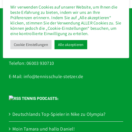
Wir verwenden Cookies auf unserer Website, um Ihnen die
beste Erfahrung zu bieten, indem wir uns an Ihre
KONTAKT
Präferenzen erinnern. Indem Sie auf „Alle akzeptieren“
klicken, stimmen Sie der Verwendung ALLER Cookies zu. Sie
können jedoch die „Cookie-Einstellungen“ besuchen, um
Tennisschule Stetzer
eine kontrollierte Einwilligung zu erteilen.
Konrad-Adenauer-Str. 5c
Cookie Einstellungen
Alle akzeptieren
61191 Rosbach
Telefon: 06003 930710
E-Mail: info@tennisschule-stetzer.de
TENNIS PODCASTS:
Deutschlands Top-Spieler in Nike zu Olympia?
Moin Tamara und hallo Daniel!