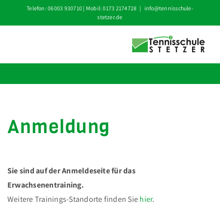
Zum
Telefon: 06003 930710 | Mobil: 0173 2174728
|
info@tennisschule-
stetzer.de
Inhalt
springen
Anmeldung
Sie sind auf der Anmeldeseite für das
Erwachsenentraining.
Weitere Trainings-Standorte finden Sie
hier
.